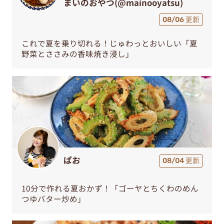
まいのおやつ(@mainooyatsu)
08/06 更新
これで夏を乗り切れる！じゅわっとおいしい「夏
野菜とささみの香味焼き浸し」
ぱお
08/04 更新
10分で作れる夏おかず！「ゴーヤとちくわのめん
つゆバター炒め」