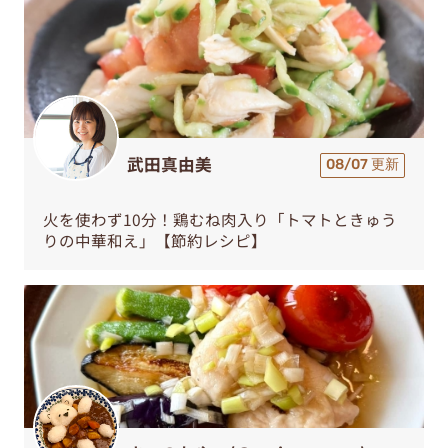
武田真由美
08/07 更新
火を使わず10分！鶏むね肉入り「トマトときゅう
りの中華和え」【節約レシピ】