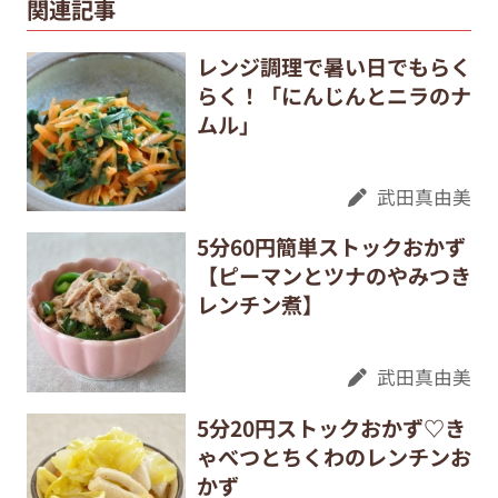
関連記事
レンジ調理で暑い日でもらく
らく！「にんじんとニラのナ
ムル」
武田真由美
5分60円簡単ストックおかず
【ピーマンとツナのやみつき
レンチン煮】
武田真由美
5分20円ストックおかず♡き
ゃべつとちくわのレンチンお
かず