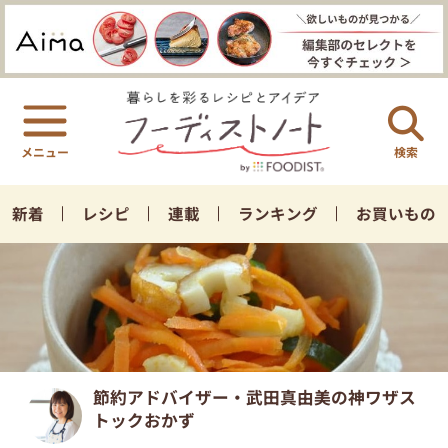
検索
新着
レシピ
連載
ランキング
お買いもの
節約アドバイザー・武田真由美の神ワザス
トックおかず