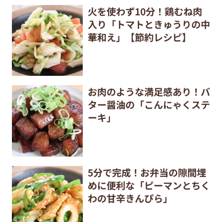
火を使わず10分！鶏むね肉
入り「トマトときゅうりの中
華和え」【節約レシピ】
お肉のような満足感あり！バ
ター醤油の「こんにゃくステ
ーキ」
5分で完成！お弁当の隙間埋
めに便利な「ピーマンとちく
わの甘辛きんぴら」