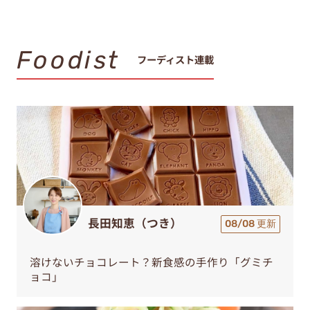
Foodist
フーディスト連載
長田知恵（つき）
08/08 更新
溶けないチョコレート？新食感の手作り「グミチ
ョコ」