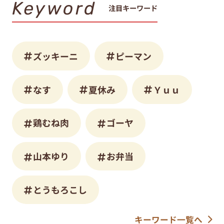
Keyword
注目キーワード
ズッキーニ
ピーマン
なす
夏休み
Ｙｕｕ
鶏むね肉
ゴーヤ
山本ゆり
お弁当
とうもろこし
キーワード一覧へ