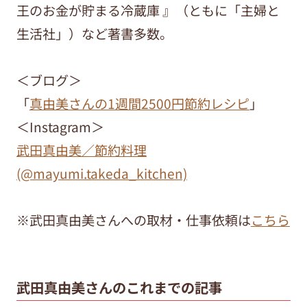
王のお金が貯まる冷蔵庫 』（ともに「主婦と
生活社」）など著書多数。
＜ブログ＞
「
真由美さんの1週間2500円節約レシピ
」
＜Instagram＞
武田真由美／節約料理
(@mayumi.takeda_kitchen)
※武田真由美さんへの取材・仕事依頼は
こちら
武田真由美さんのこれまでの記事