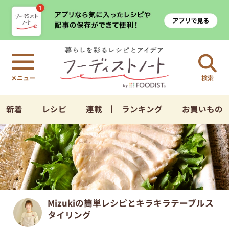
検索
新着
レシピ
連載
ランキング
お買いもの
Mizukiの簡単レシピとキラキラテーブルス
タイリング