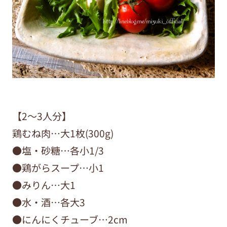
【2〜3人分】
鶏むね肉…大1枚(300g)
●塩・砂糖…各小1/3
●鶏がらスープ…小1
●みりん…大1
●水・酒…各大3
●にんにくチューブ…2cm