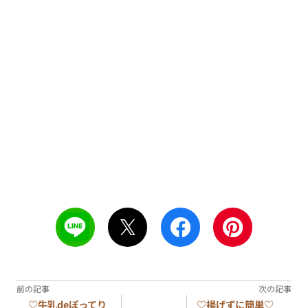
♡牛乳deぽってり
♡揚げずに簡単♡