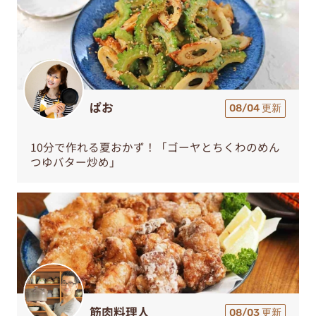
ぱお
08/04 更新
10分で作れる夏おかず！「ゴーヤとちくわのめん
つゆバター炒め」
筋肉料理人
08/03 更新