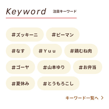
Keyword
注目キーワード
ズッキーニ
ピーマン
なす
Ｙｕｕ
鶏むね肉
ゴーヤ
山本ゆり
お弁当
夏休み
とうもろこし
キーワード一覧へ