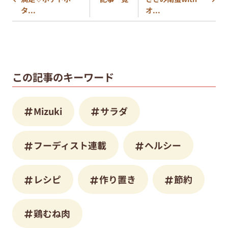
タ...
オ...
この記事のキーワード
Mizuki
サラダ
フーディスト連載
ヘルシー
レシピ
作り置き
節約
鶏むね肉