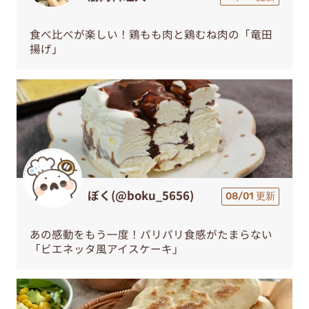
食べ比べが楽しい！鶏もも肉と鶏むね肉の「竜田
揚げ」
ぼく(@boku_5656)
08/01 更新
あの感動をもう一度！パリパリ食感がたまらない
「ビエネッタ風アイスケーキ」