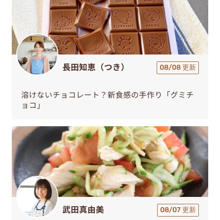
長田知恵（つき）
08/08 更新
溶けないチョコレート？新食感の手作り「グミチ
ョコ」
武田真由美
08/07 更新