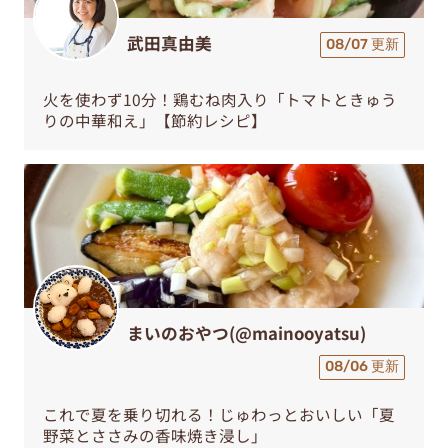
武田真由美
08/07 更新
火を使わず10分！鶏むね肉入り「トマトときゅう
りの中華和え」【節約レシピ】
まいのおやつ(@mainooyatsu)
08/06 更新
これで夏を乗り切れる！じゅわっとおいしい「夏
野菜とささみの香味焼き浸し」