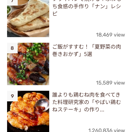
ち食感の手作り「ナン」レシ
ピ
18,469 view
ご飯がすすむ！「夏野菜の肉
巻きおかず」5選
15,589 view
誰よりも鶏むね肉を食べてき
た料理研究家の「やばい鶏む
ねステーキ」の作り...
1,260,836 view