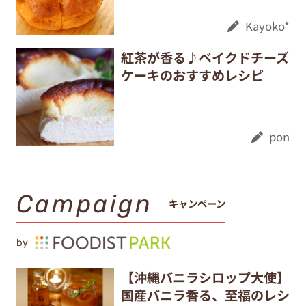
Kayoko*
紅茶が香る♪ベイクドチーズ
ケーキのおすすめレシピ
pon
Campaign
キャンペーン
by
【沖縄バニラシロップ大使】
国産バニラ香る、至福のレシ