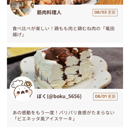
筋肉料理人
08/03 更新
食べ比べが楽しい！鶏もも肉と鶏むね肉の「竜田
揚げ」
ぼく(@boku_5656)
08/01 更新
あの感動をもう一度！パリパリ食感がたまらない
「ビエネッタ風アイスケーキ」