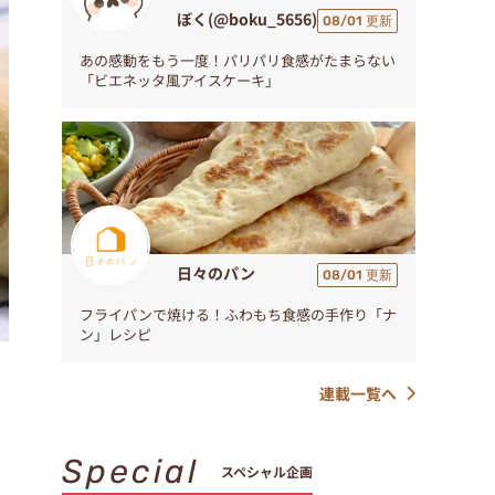
ぼく(@boku_5656)
08/01 更新
あの感動をもう一度！パリパリ食感がたまらない
「ビエネッタ風アイスケーキ」
日々のパン
08/01 更新
フライパンで焼ける！ふわもち食感の手作り「ナ
ン」レシピ
連載一覧へ
Special
スペシャル企画