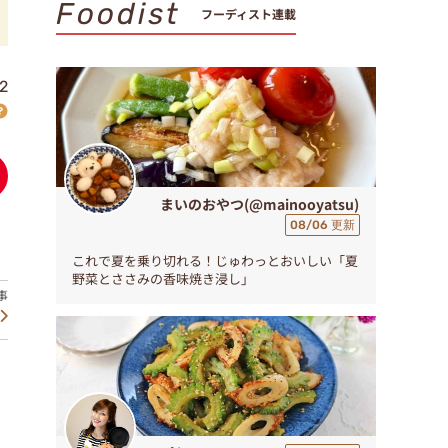
Foodist
フーディスト連載
2
まいのおやつ(@mainooyatsu)
08/06 更新
これで夏を乗り切れる！じゅわっとおいしい「夏
野菜とささみの香味焼き浸し」