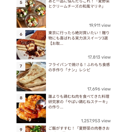
あと一品に悩んだらこれ！「夏野菜
とクリームチーズの和風マリネ」
19,911 view
東京に行ったら絶対買いたい！贈り
物にも喜ばれる実力派スイーツ3選
【お取...
17,813 view
フライパンで焼ける！ふわもち食感
の手作り「ナン」レシピ
17,696 view
誰よりも鶏むね肉を食べてきた料理
研究家の「やばい鶏むねステーキ」
こ
の作り...
1,257,953 view
ご飯がすすむ！「夏野菜の肉巻きお