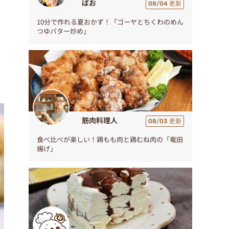
ぱお
08/04 更新
10分で作れる夏おかず！「ゴーヤとちくわのめん
つゆバター炒め」
筋肉料理人
08/03 更新
食べ比べが楽しい！鶏もも肉と鶏むね肉の「竜田
揚げ」