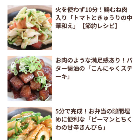
火を使わず10分！鶏むね肉
入り「トマトときゅうりの中
華和え」【節約レシピ】
お肉のような満足感あり！バ
ター醤油の「こんにゃくステ
ーキ」
5分で完成！お弁当の隙間埋
めに便利な「ピーマンとちく
わの甘辛きんぴら」