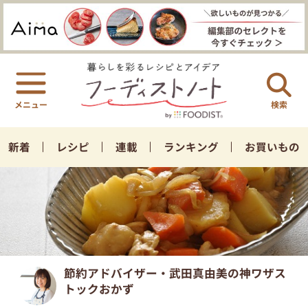
検索
新着
レシピ
連載
ランキング
お買いもの
節約アドバイザー・武田真由美の神ワザス
トックおかず