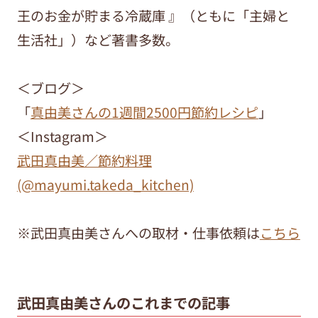
王のお金が貯まる冷蔵庫 』（ともに「主婦と
生活社」）など著書多数。
＜ブログ＞
「
真由美さんの1週間2500円節約レシピ
」
＜Instagram＞
武田真由美／節約料理
(@mayumi.takeda_kitchen)
※武田真由美さんへの取材・仕事依頼は
こちら
武田真由美さんのこれまでの記事