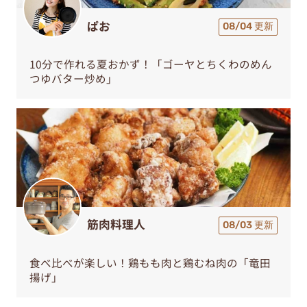
ぱお
08/04 更新
10分で作れる夏おかず！「ゴーヤとちくわのめん
つゆバター炒め」
筋肉料理人
08/03 更新
食べ比べが楽しい！鶏もも肉と鶏むね肉の「竜田
揚げ」