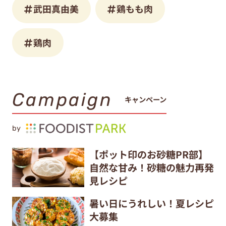
武田真由美
鶏もも肉
鶏肉
Campaign
キャンペーン
by
【ポット印のお砂糖PR部】
自然な甘み！砂糖の魅力再発
見レシピ
暑い日にうれしい！夏レシピ
大募集