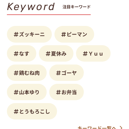
Keyword
注目キーワード
ズッキーニ
ピーマン
なす
夏休み
Ｙｕｕ
鶏むね肉
ゴーヤ
山本ゆり
お弁当
とうもろこし
キーワード一覧へ