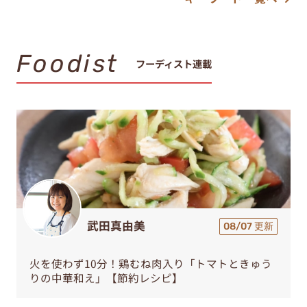
Foodist
フーディスト連載
武田真由美
08/07 更新
火を使わず10分！鶏むね肉入り「トマトときゅう
りの中華和え」【節約レシピ】