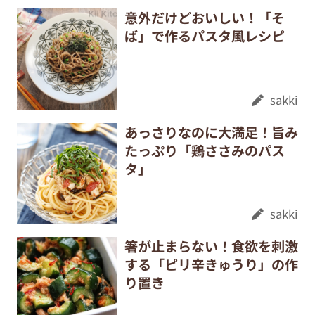
意外だけどおいしい！「そ
ば」で作るパスタ風レシピ
sakki
あっさりなのに大満足！旨み
たっぷり「鶏ささみのパス
タ」
sakki
箸が止まらない！食欲を刺激
する「ピリ辛きゅうり」の作
り置き