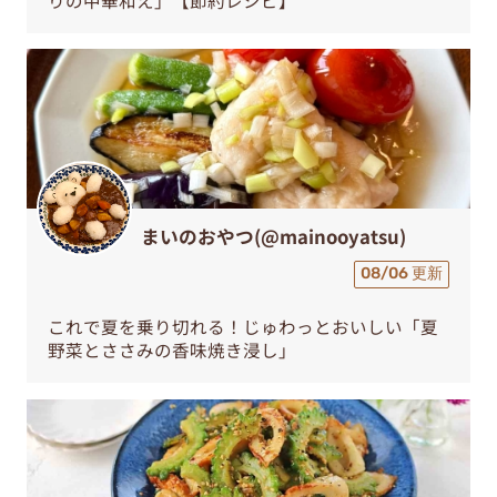
りの中華和え」【節約レシピ】
まいのおやつ(@mainooyatsu)
08/06 更新
これで夏を乗り切れる！じゅわっとおいしい「夏
野菜とささみの香味焼き浸し」