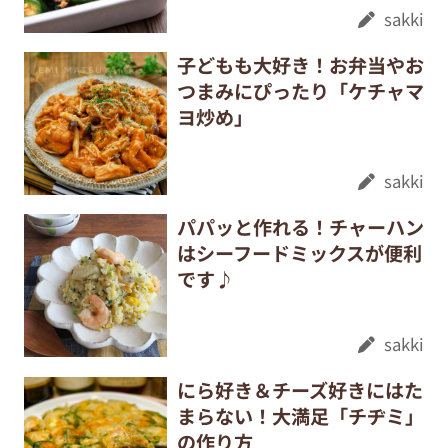
sakki
子どもも大好き！お弁当やお
つまみにぴったり「ケチャマ
ヨ炒め」
sakki
パパッと作れる！チャーハン
はシーフードミックスが便利
です♪
sakki
にら好き＆チーズ好きにはた
まらない！大満足「チヂミ」
の作り方