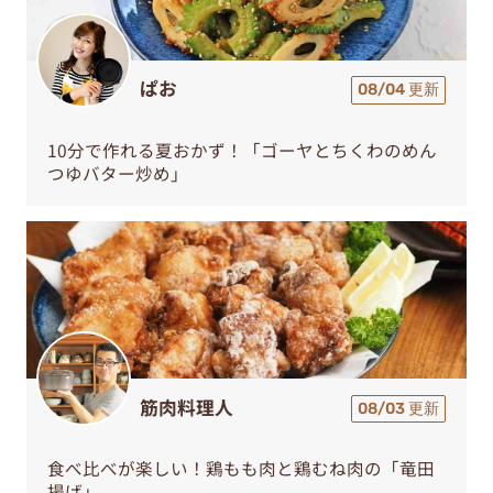
ぱお
08/04 更新
10分で作れる夏おかず！「ゴーヤとちくわのめん
つゆバター炒め」
筋肉料理人
08/03 更新
食べ比べが楽しい！鶏もも肉と鶏むね肉の「竜田
揚げ」