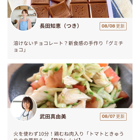
長田知恵（つき）
08/08 更新
溶けないチョコレート？新食感の手作り「グミチ
ョコ」
武田真由美
08/07 更新
火を使わず10分！鶏むね肉入り「トマトときゅう