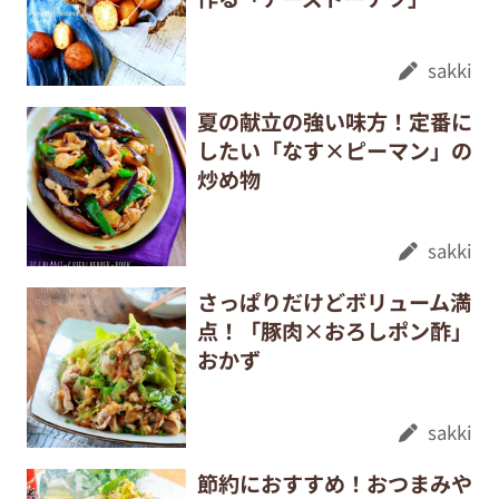
sakki
夏の献立の強い味方！定番に
したい「なす×ピーマン」の
炒め物
sakki
さっぱりだけどボリューム満
点！「豚肉×おろしポン酢」
おかず
sakki
節約におすすめ！おつまみや