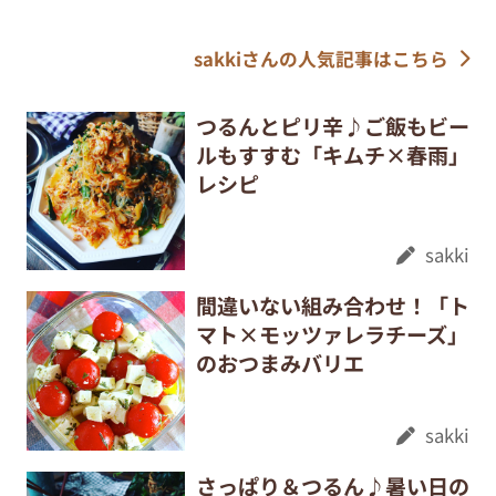
sakkiさんの人気記事はこちら
つるんとピリ辛♪ご飯もビー
ルもすすむ「キムチ×春雨」
レシピ
sakki
間違いない組み合わせ！「ト
マト×モッツァレラチーズ」
のおつまみバリエ
sakki
さっぱり＆つるん♪暑い日の