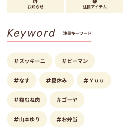
お知らせ
注目アイテム
Keyword
注目キーワード
ズッキーニ
ピーマン
なす
夏休み
Ｙｕｕ
鶏むね肉
ゴーヤ
山本ゆり
お弁当