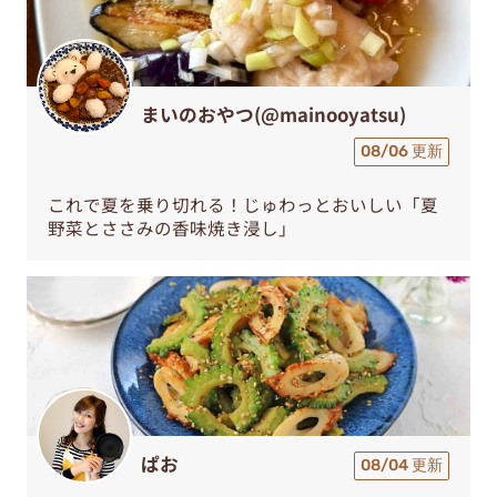
まいのおやつ(@mainooyatsu)
08/06 更新
これで夏を乗り切れる！じゅわっとおいしい「夏
野菜とささみの香味焼き浸し」
ぱお
08/04 更新