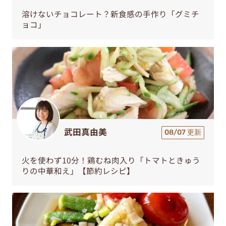
溶けないチョコレート？新食感の手作り「グミチ
ョコ」
武田真由美
08/07 更新
火を使わず10分！鶏むね肉入り「トマトときゅう
りの中華和え」【節約レシピ】