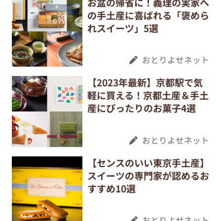
お盆の帰省に！義理の実家へ
の手土産に喜ばれる「褒めら
れスイーツ」5選
おとりよせネット
【2023年最新】京都駅で気
軽に買える！京都土産＆手土
産にぴったりのお菓子4選
おとりよせネット
【センスのいい東京手土産】
スイーツの専門家が認めるお
すすめ10選
おとりよせネット