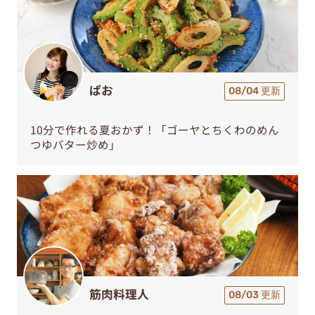
ぱお
08/04 更新
10分で作れる夏おかず！「ゴーヤとちくわのめん
つゆバター炒め」
筋肉料理人
08/03 更新