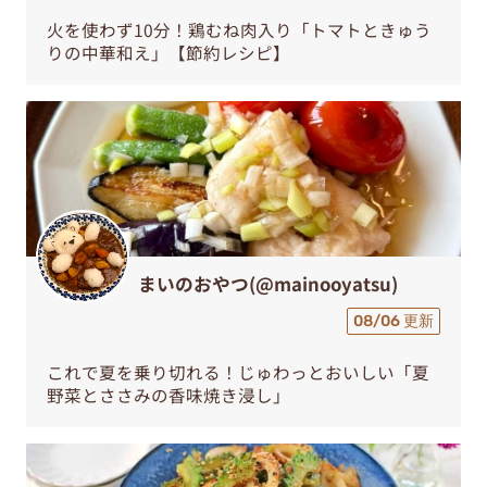
火を使わず10分！鶏むね肉入り「トマトときゅう
りの中華和え」【節約レシピ】
まいのおやつ(@mainooyatsu)
08/06 更新
これで夏を乗り切れる！じゅわっとおいしい「夏
野菜とささみの香味焼き浸し」