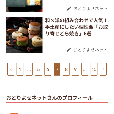
おとりよせネット
和×洋の組み合わせで人気！
手土産にしたい個性派「お取
り寄せどら焼き」6選
おとりよせネット
1
...
5
6
7
8
9
...
10
おとりよせネットさんのプロフィール