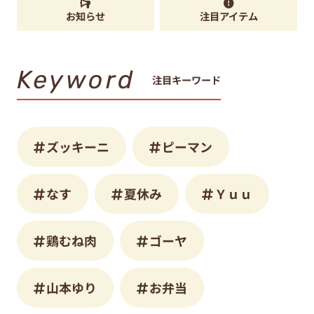
お知らせ
注目アイテム
Keyword
注目キーワード
ズッキーニ
ピーマン
なす
夏休み
Ｙｕｕ
鶏むね肉
ゴーヤ
山本ゆり
お弁当