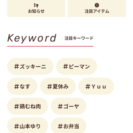
お知らせ
注目アイテム
Keyword
注目キーワード
ズッキーニ
ピーマン
なす
夏休み
Ｙｕｕ
鶏むね肉
ゴーヤ
山本ゆり
お弁当