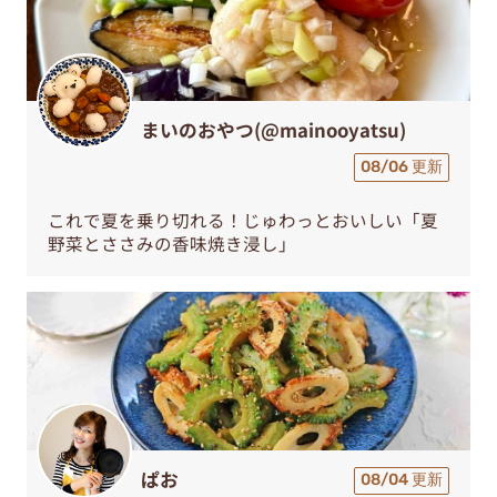
まいのおやつ(@mainooyatsu)
08/06 更新
これで夏を乗り切れる！じゅわっとおいしい「夏
野菜とささみの香味焼き浸し」
ぱお
08/04 更新