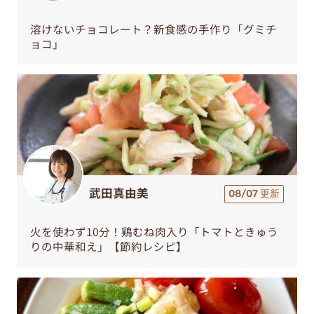
溶けないチョコレート？新食感の手作り「グミチ
ョコ」
武田真由美
08/07 更新
火を使わず10分！鶏むね肉入り「トマトときゅう
りの中華和え」【節約レシピ】