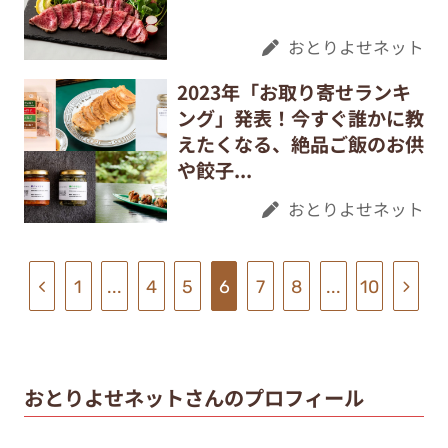
おとりよせネット
2023年「お取り寄せランキ
ング」発表！今すぐ誰かに教
えたくなる、絶品ご飯のお供
や餃子...
おとりよせネット
1
...
4
5
6
7
8
...
10
おとりよせネットさんのプロフィール