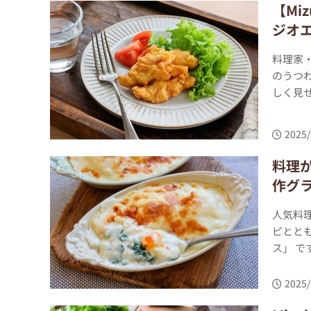
【Mi
ジオエ
料理家・
のうつ
しく見せ
2025/
料理が
作グ
人気料理
ピとと
ス」 で
2025/