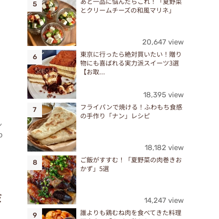
あと一品に悩んだらこれ！「夏野菜
とクリームチーズの和風マリネ」
20,647 view
東京に行ったら絶対買いたい！贈り
物にも喜ばれる実力派スイーツ3選
【お取...
18,395 view
フライパンで焼ける！ふわもち食感
の手作り「ナン」レシピ
ん
b
18,182 view
ご飯がすすむ！「夏野菜の肉巻きお
かず」5選
だ
14,247 view
誰よりも鶏むね肉を食べてきた料理