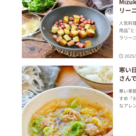
Miz
リー
人気料理
用品”と
ラリーニ
2025/
寒い日
さん
寒い季節
すめ「
なアレン