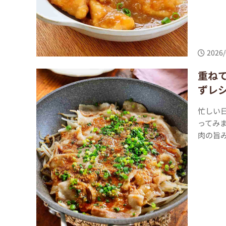
2026/
重ねて
ずレ
忙しい日
ってみ
肉の旨み