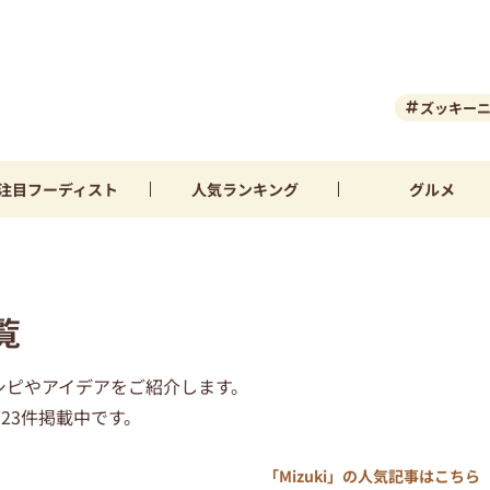
ズッキー
注目
フーディスト
人気
ランキング
グルメ
覧
シピやアイデアをご紹介します。
323件掲載中です。
「Mizuki」の人気記事はこちら