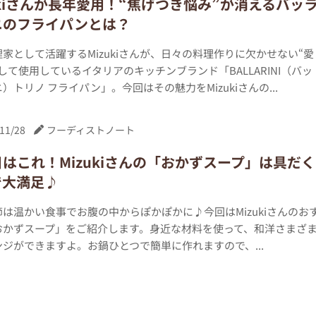
ukiさんが長年愛用！“焦げつき悩み”が消えるバッ
ニのフライパンとは？
家として活躍するMizukiさんが、日々の料理作りに欠かせない“愛
して使用しているイタリアのキッチンブランド「BALLARINI（バッ
）トリノ フライパン」。今回はその魅力をMizukiさんの...
11/28
フーディストノート
はこれ！Mizukiさんの「おかずスープ」は具だく
で大満足♪
は温かい食事でお腹の中からぽかぽかに♪今回はMizukiさんのお
おかずスープ」をご紹介します。身近な材料を使って、和洋さまざ
ジができますよ。お鍋ひとつで簡単に作れますので、...