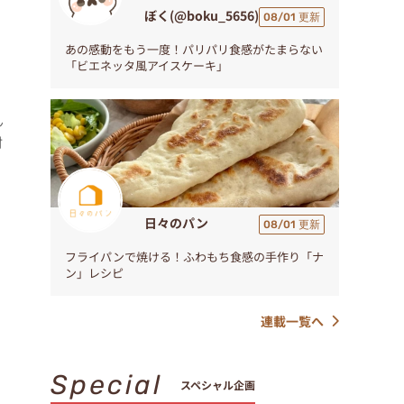
ぼく(@boku_5656)
08/01 更新
あの感動をもう一度！パリパリ食感がたまらない
「ビエネッタ風アイスケーキ」
ん
材
日々のパン
08/01 更新
フライパンで焼ける！ふわもち食感の手作り「ナ
ン」レシピ
連載一覧へ
Special
スペシャル企画