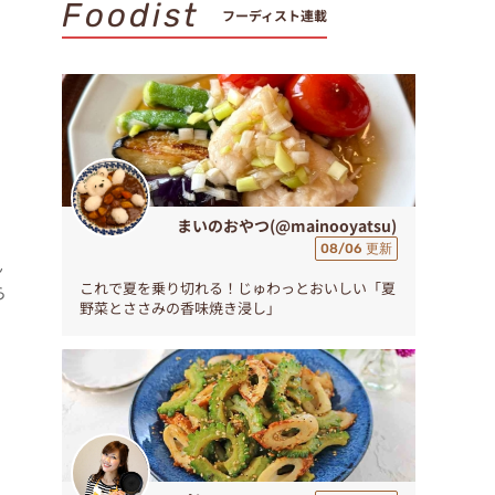
Foodist
フーディスト連載
まいのおやつ(@mainooyatsu)
08/06 更新
ん
これで夏を乗り切れる！じゅわっとおいしい「夏
ら
野菜とささみの香味焼き浸し」