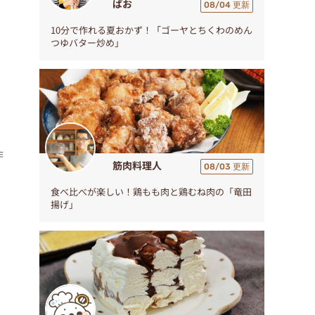
ぱお
08/04 更新
10分で作れる夏おかず！「ゴーヤとちくわのめん
つゆバター炒め」
作
筋肉料理人
08/03 更新
、
食べ比べが楽しい！鶏もも肉と鶏むね肉の「竜田
揚げ」