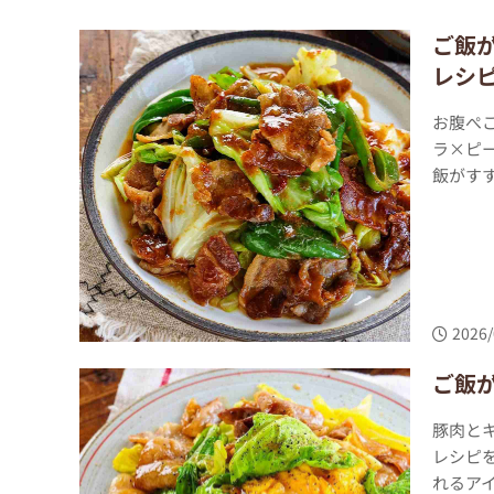
ご飯
レシ
お腹ぺこ
ラ×ピ
飯がすす
2026/
ご飯
豚肉とキ
レシピ
れるアイ