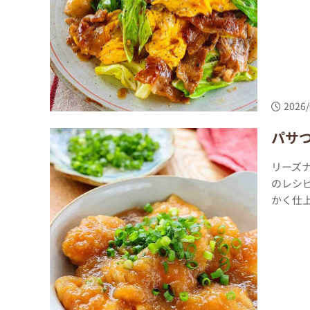
2026/
パサつ
リーズナ
のレシ
かく仕上