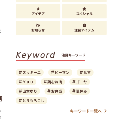
アイデア
スペシャル
お知らせ
注目アイテム
バ
ご
Keyword
注目キーワード
ズッキーニ
ピーマン
なす
Ｙｕｕ
鶏むね肉
ゴーヤ
山本ゆり
お弁当
夏休み
選
とうもろこし
め
キーワード一覧へ
作