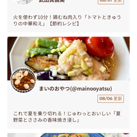
08/07 更新
火を使わず10分！鶏むね肉入り「トマトときゅう
りの中華和え」【節約レシピ】
まいのおやつ(@mainooyatsu)
08/06 更新
これで夏を乗り切れる！じゅわっとおいしい「夏
野菜とささみの香味焼き浸し」