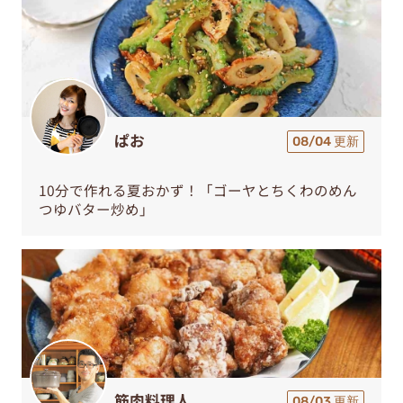
ぱお
08/04 更新
10分で作れる夏おかず！「ゴーヤとちくわのめん
つゆバター炒め」
筋肉料理人
08/03 更新