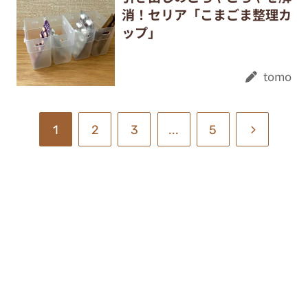
消！セリア「こまごま整理カ
ップ」
tomo
1
2
3
...
5