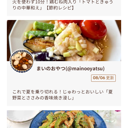
火を使わず10分！鶏むね肉入り「トマトときゅう
りの中華和え」【節約レシピ】
まいのおやつ(@mainooyatsu)
08/06 更新
これで夏を乗り切れる！じゅわっとおいしい「夏
野菜とささみの香味焼き浸し」