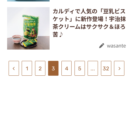
カルディで人気の「豆乳ビス
ケット」に新作登場！宇治抹
茶クリームはサクサク＆ほろ
苦♪
wasante
1
2
3
4
5
...
32