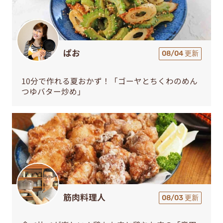
ぱお
08/04 更新
10分で作れる夏おかず！「ゴーヤとちくわのめん
つゆバター炒め」
筋肉料理人
08/03 更新