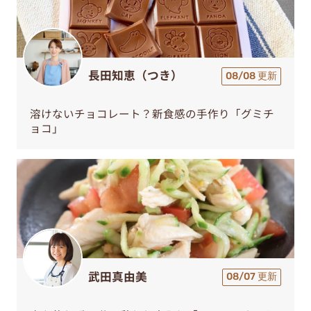
長田知恵（つき）
08/08 更新
溶けないチョコレート？新食感の手作り「グミチ
ョコ」
武田真由美
08/07 更新