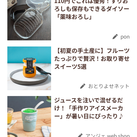
110円でこれは優秀！すりお
ろしも保存もできるダイソー
「薬味おろし」
pon
【初夏の手土産に】フルーツ
たっぷりで贅沢！お取り寄せ
スイーツ5選
おとりよせネット
ジュースを注いで混ぜるだ
け！「手作りアイスメーカ
ー」が暑い日にぴったり♪
アンジェ web shop