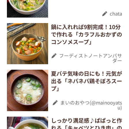
chata
鍋に入れれば9割完成！10分
で作れる「カラフルおかずの
コンソメスープ」
フーディストノートアンバサ
ダー
夏バテ気味の日にも！元気が
出る「ネバネバ鶏そぼろスー
プ」
まいのおやつ(@mainooyats
u)
しっかり満足感♪ぱぱっと作
れる「キャベツとひき肉」の