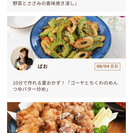
野菜とささみの香味焼き浸し」
ぱお
08/04 更新
10分で作れる夏おかず！「ゴーヤとちくわのめん
つゆバター炒め」