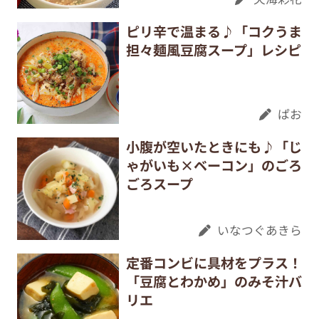
ピリ辛で温まる♪「コクうま
担々麺風豆腐スープ」レシピ
ぱお
小腹が空いたときにも♪「じ
ゃがいも×ベーコン」のごろ
ごろスープ
いなつぐあきら
定番コンビに具材をプラス！
「豆腐とわかめ」のみそ汁バ
リエ