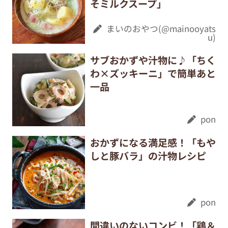
そミルクスープ」
まいのおやつ(@mainooyats
u)
サブおかずや汁物に♪「ちく
わ×ズッキーニ」で簡単あと
一品
pon
おかずになる満足感！「もや
しと豚バラ」の汁物レシピ
pon
間違いのないコンビ！「鶏＆