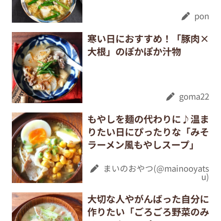
pon
寒い日におすすめ！「豚肉×
大根」のぽかぽか汁物
goma22
もやしを麺の代わりに♪温ま
りたい日にぴったりな「みそ
ラーメン風もやしスープ」
まいのおやつ(@mainooyats
u)
大切な人やがんばった自分に
作りたい「ごろごろ野菜のみ