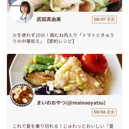
武田真由美
08/07 更新
火を使わず10分！鶏むね肉入り「トマトときゅう
りの中華和え」【節約レシピ】
まいのおやつ(@mainooyatsu)
08/06 更新
これで夏を乗り切れる！じゅわっとおいしい「夏