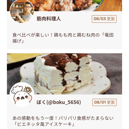
筋肉料理人
08/03 更新
食べ比べが楽しい！鶏もも肉と鶏むね肉の「竜田
揚げ」
ぼく(@boku_5656)
08/01 更新
あの感動をもう一度！パリパリ食感がたまらない
「ビエネッタ風アイスケーキ」