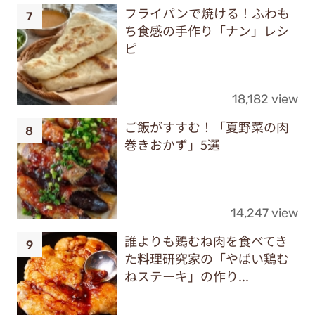
フライパンで焼ける！ふわも
ち食感の手作り「ナン」レシ
ピ
18,182 view
ご飯がすすむ！「夏野菜の肉
巻きおかず」5選
14,247 view
誰よりも鶏むね肉を食べてき
た料理研究家の「やばい鶏む
ねステーキ」の作り...