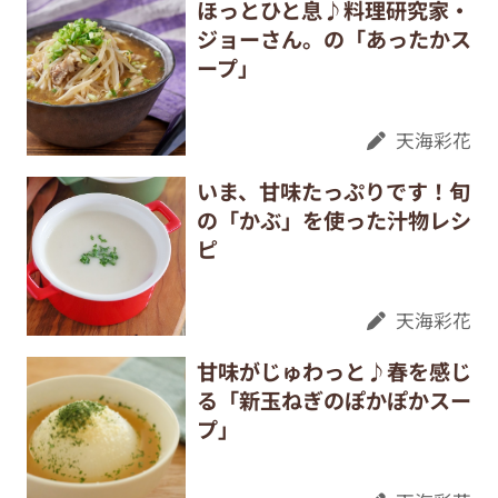
ほっとひと息♪料理研究家・
ジョーさん。の「あったかス
ープ」
天海彩花
いま、甘味たっぷりです！旬
の「かぶ」を使った汁物レシ
ピ
天海彩花
甘味がじゅわっと♪春を感じ
る「新玉ねぎのぽかぽかスー
プ」