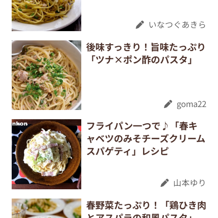
いなつぐあきら
後味すっきり！旨味たっぷり
「ツナ×ポン酢のパスタ」
goma22
フライパン一つで♪「春キ
ャベツのみそチーズクリーム
スパゲティ」レシピ
山本ゆり
春野菜たっぷり！「鶏ひき肉
とアスパラの和風パスタ」