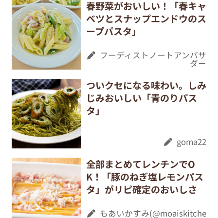
春野菜がおいしい！「春キャ
ベツとスナップエンドウのス
ープパスタ」
フーディストノートアンバサ
ダー
ついクセになる味わい。しみ
じみおいしい「青のりパス
タ」
goma22
全部まとめてレンチンでO
K！「豚のねぎ塩レモンパス
タ」がリピ確定のおいしさ
もあいかすみ(@moaiskitche