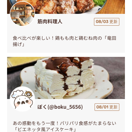
筋肉料理人
08/03 更新
食べ比べが楽しい！鶏もも肉と鶏むね肉の「竜田
揚げ」
ぼく(@boku_5656)
08/01 更新
あの感動をもう一度！パリパリ食感がたまらない
「ビエネッタ風アイスケーキ」