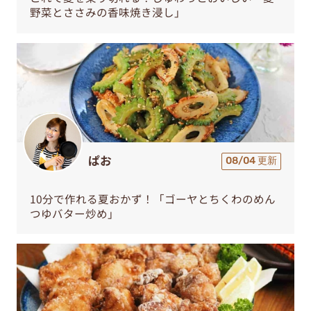
野菜とささみの香味焼き浸し」
ぱお
08/04 更新
10分で作れる夏おかず！「ゴーヤとちくわのめん
つゆバター炒め」