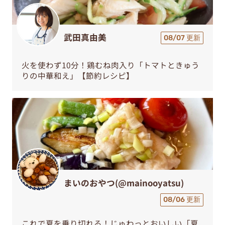
武田真由美
08/07 更新
火を使わず10分！鶏むね肉入り「トマトときゅう
りの中華和え」【節約レシピ】
まいのおやつ(@mainooyatsu)
08/06 更新
これで夏を乗り切れる！じゅわっとおいしい「夏