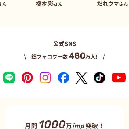
橋本 彩
だれウマ
さん
さん
公式SNS
480
\ 総フォロワー数
万人! /
1000
月間
万
imp
突破！