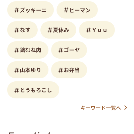
ズッキーニ
ピーマン
なす
夏休み
Ｙｕｕ
鶏むね肉
ゴーヤ
山本ゆり
お弁当
とうもろこし
キーワード一覧へ