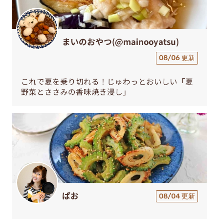
まいのおやつ(@mainooyatsu)
08/06 更新
これで夏を乗り切れる！じゅわっとおいしい「夏
野菜とささみの香味焼き浸し」
ぱお
08/04 更新