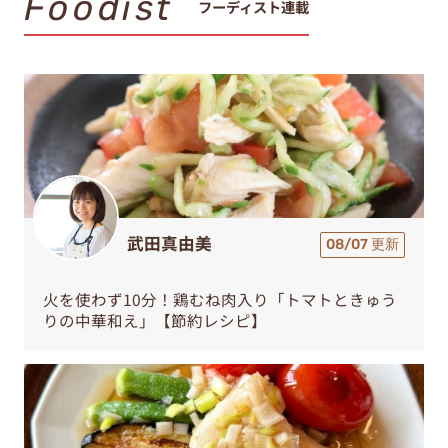
Foodist
フーディスト連載
武田真由美
08/07 更新
火を使わず10分！鶏むね肉入り「トマトときゅう
りの中華和え」【節約レシピ】