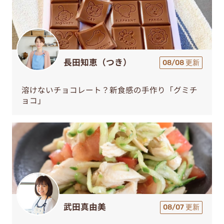
長田知恵（つき）
08/08 更新
溶けないチョコレート？新食感の手作り「グミチ
ョコ」
武田真由美
08/07 更新