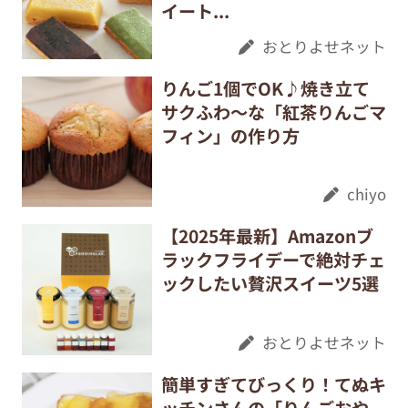
イート...
おとりよせネット
りんご1個でOK♪焼き立て
サクふわ～な「紅茶りんごマ
フィン」の作り方
chiyo
【2025年最新】Amazonブ
ラックフライデーで絶対チェ
ックしたい贅沢スイーツ5選
おとりよせネット
簡単すぎてびっくり！てぬキ
ッチンさんの「りんごおや