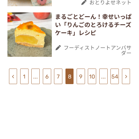
おとりよせネット
まるごとどーん！幸せいっぱ
い「りんごのとろけるチーズ
ケーキ」レシピ
フーディストノートアンバサ
ダー
1
...
6
7
8
9
10
...
54