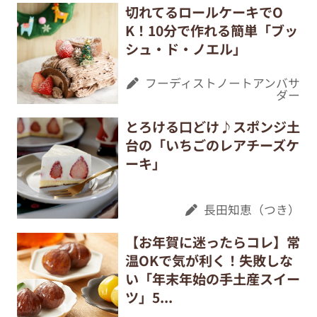
切れてるロールケーキでO
K！10分で作れる簡単「ブッ
シュ・ド・ノエル」
フーディストノートアンバサ
ダー
とろける口どけ♪スポンジ土
台の「いちごのレアチーズケ
ーキ」
長田知恵（つき）
【お年賀に迷ったらコレ】常
温OKで気が利く！失敗しな
い「年末年始の手土産スイー
ツ」5...