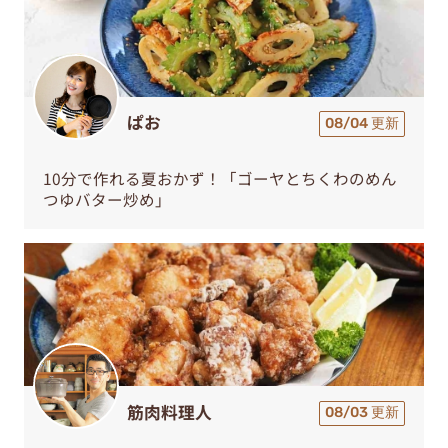
ぱお
08/04 更新
10分で作れる夏おかず！「ゴーヤとちくわのめん
つゆバター炒め」
筋肉料理人
08/03 更新