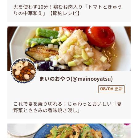
火を使わず10分！鶏むね肉入り「トマトときゅう
りの中華和え」【節約レシピ】
まいのおやつ(@mainooyatsu)
08/06 更新
これで夏を乗り切れる！じゅわっとおいしい「夏
野菜とささみの香味焼き浸し」