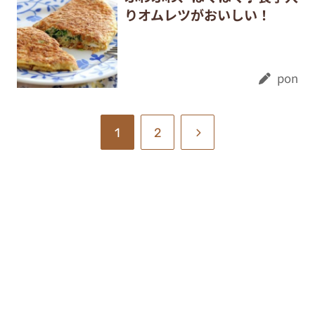
りオムレツがおいしい！
pon
1
2