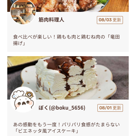
筋肉料理人
08/03 更新
食べ比べが楽しい！鶏もも肉と鶏むね肉の「竜田
揚げ」
ぼく(@boku_5656)
08/01 更新
あの感動をもう一度！パリパリ食感がたまらない
「ビエネッタ風アイスケーキ」