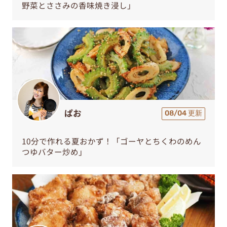
野菜とささみの香味焼き浸し」
ぱお
08/04 更新
10分で作れる夏おかず！「ゴーヤとちくわのめん
つゆバター炒め」