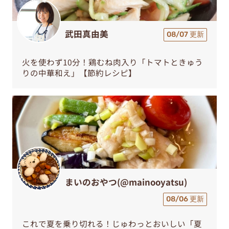
武田真由美
08/07 更新
火を使わず10分！鶏むね肉入り「トマトときゅう
りの中華和え」【節約レシピ】
まいのおやつ(@mainooyatsu)
08/06 更新
これで夏を乗り切れる！じゅわっとおいしい「夏