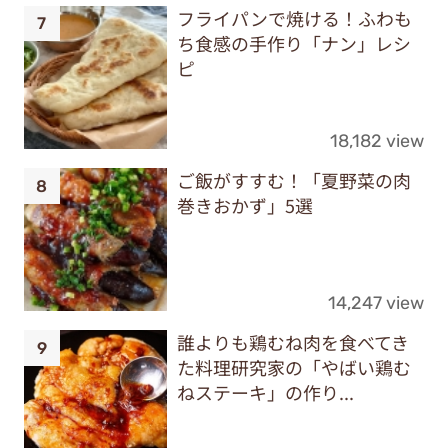
フライパンで焼ける！ふわも
ち食感の手作り「ナン」レシ
ピ
18,182 view
ご飯がすすむ！「夏野菜の肉
巻きおかず」5選
14,247 view
誰よりも鶏むね肉を食べてき
た料理研究家の「やばい鶏む
ねステーキ」の作り...