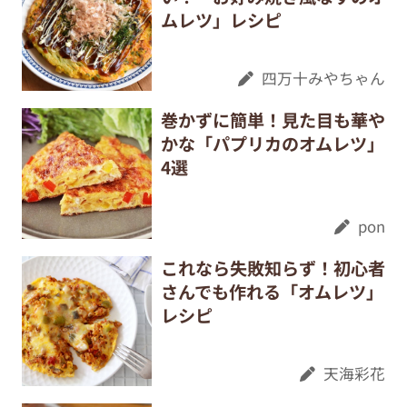
ムレツ」レシピ
四万十みやちゃん
巻かずに簡単！見た目も華や
かな「パプリカのオムレツ」
4選
pon
これなら失敗知らず！初心者
さんでも作れる「オムレツ」
レシピ
天海彩花