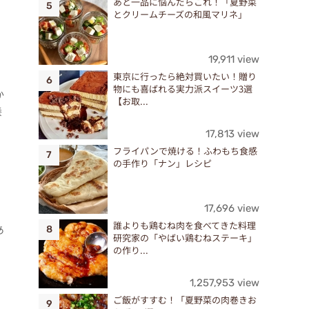
あと一品に悩んだらこれ！「夏野菜
とクリームチーズの和風マリネ」
19,911 view
東京に行ったら絶対買いたい！贈り
物にも喜ばれる実力派スイーツ3選
か
【お取...
養
17,813 view
フライパンで焼ける！ふわもち食感
の手作り「ナン」レシピ
17,696 view
誰よりも鶏むね肉を食べてきた料理
あ
研究家の「やばい鶏むねステーキ」
。
の作り...
1,257,953 view
ご飯がすすむ！「夏野菜の肉巻きお