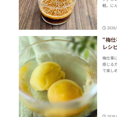
軽。にん
2026/
“梅
レシ
梅仕事
感じる
で楽しめ
2026/