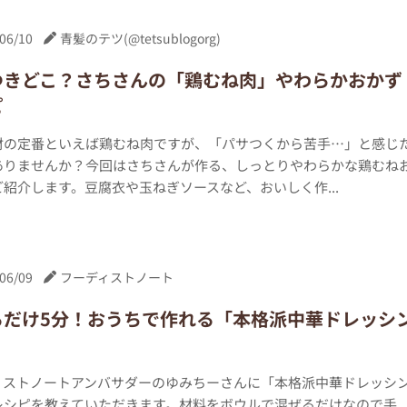
06/10
青髪のテツ(@tetsublogorg)
つきどこ？さちさんの「鶏むね肉」やわらかおかず
ピ
材の定番といえば鶏むね肉ですが、「パサつくから苦手…」と感じ
ありませんか？今回はさちさんが作る、しっとりやわらかな鶏むね
紹介します。豆腐衣や玉ねぎソースなど、おいしく作...
06/09
フーディストノート
るだけ5分！おうちで作れる「本格派中華ドレッシ
ィストノートアンバサダーのゆみちーさんに「本格派中華ドレッシ
レシピを教えていただきます。材料をボウルで混ぜるだけなので手