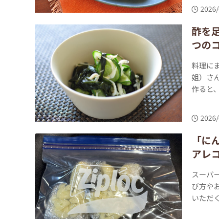
2026/
酢を
つの
料理に
姐）さ
作ると、
2026/
「に
アレ
スーパ
び方や
いただく