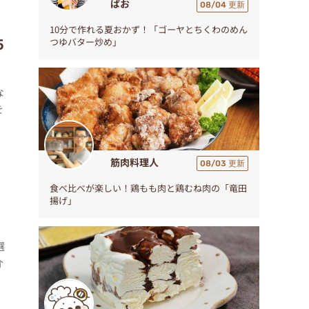
ぱお
08/04 更新
10分で作れる夏おかず！「ゴーヤとちくわのめん
5
つゆバター炒め」
な
を
筋肉料理人
08/03 更新
食べ比べが楽しい！鶏もも肉と鶏むね肉の「竜田
揚げ」
選
介