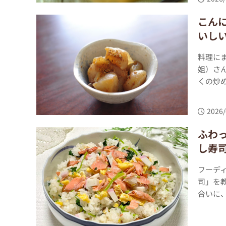
こん
いし
料理に
姐）さ
くの炒め
2026/
ふわ
し寿
フーデ
司」を
合いに、