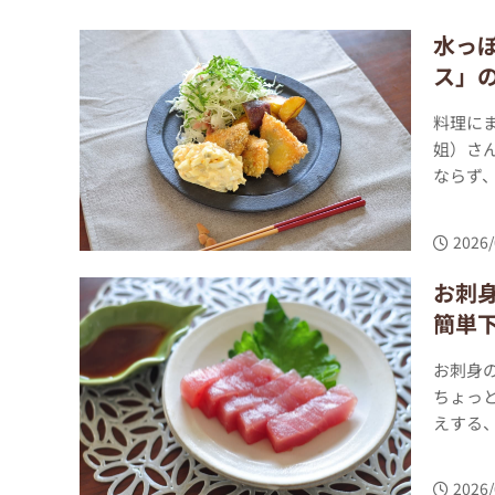
水っ
ス」
料理に
姐）さ
ならず、
2026/
お刺
簡単
お刺身
ちょっ
えする、
2026/