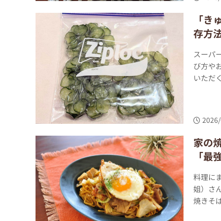
「き
存方法
スーパ
び方や
いただく
2026/
家の
「最
料理に
姐）さ
焼きそば