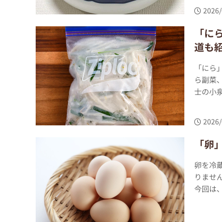
2026/
「に
道も
「にら
ら副菜
士の小泉
2026/
「卵
卵を冷
りませ
今回は、