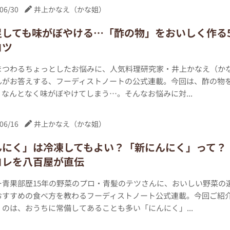
06/30
井上かなえ（かな姐）
足しても味がぼやける…「酢の物」をおいしく作る
コツ
まつわるちょっとしたお悩みに、人気料理研究家・井上かなえ（か
んがお答えする、フーディストノートの公式連載。今回は、酢の物
なんとなく味がぼやけてしまう…。そんなお悩みに対...
06/16
井上かなえ（かな姐）
んにく」は冷凍してもよい？「新にんにく」って？
コレを八百屋が直伝
ー青果部歴15年の野菜のプロ・青髪のテツさんに、おいしい野菜の
おすすめの食べ方を教わるフーディストノート公式連載。今回ご紹
のは、おうちに常備してあることも多い「にんにく」...