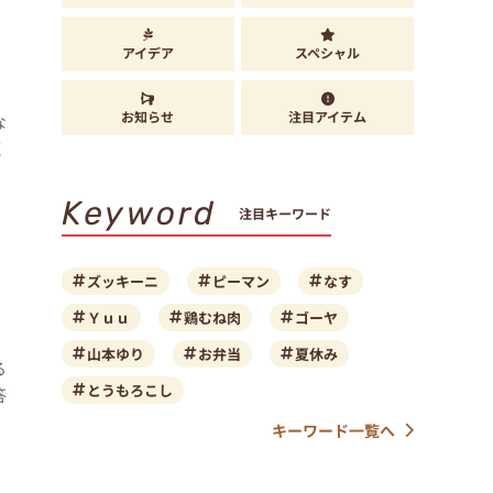
アイデア
スペシャル
お知らせ
注目アイテム
な
く
Keyword
注目キーワード
ズッキーニ
ピーマン
なす
Ｙｕｕ
鶏むね肉
ゴーヤ
山本ゆり
お弁当
夏休み
る
とうもろこし
答
キーワード一覧へ