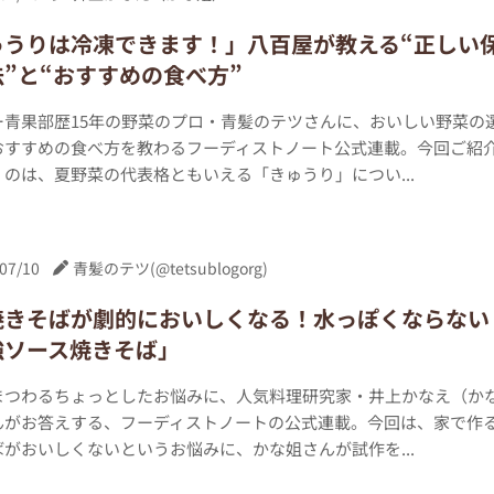
ゅうりは冷凍できます！」八百屋が教える“正しい
”と“おすすめの食べ方”
ー青果部歴15年の野菜のプロ・青髪のテツさんに、おいしい野菜の
おすすめの食べ方を教わるフーディストノート公式連載。今回ご紹
のは、夏野菜の代表格ともいえる「きゅうり」につい...
07/10
青髪のテツ(@tetsublogorg)
焼きそばが劇的においしくなる！水っぽくならない
強ソース焼きそば」
まつわるちょっとしたお悩みに、人気料理研究家・井上かなえ（か
んがお答えする、フーディストノートの公式連載。今回は、家で作
がおいしくないというお悩みに、かな姐さんが試作を...