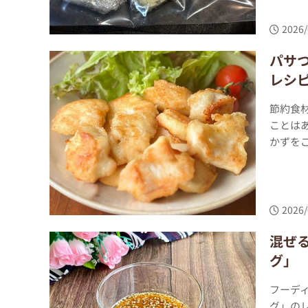
2026/
パサ
レシ
節約食
ことは
かずをご
2026/
混ぜ
グ」
フーデ
グ」の