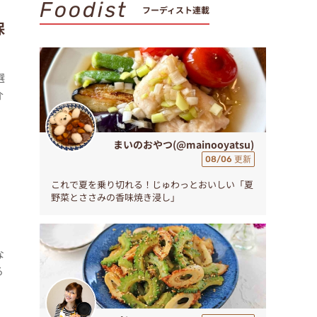
Foodist
フーディスト連載
保
選
介
まいのおやつ(@mainooyatsu)
08/06 更新
これで夏を乗り切れる！じゅわっとおいしい「夏
野菜とささみの香味焼き浸し」
な
る