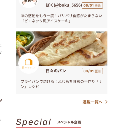
ぼく(@boku_5656)
08/01 更新
あの感動をもう一度！パリパリ食感がたまらない
「ビエネッタ風アイスケーキ」
た
お
日々のパン
08/01 更新
フライパンで焼ける！ふわもち食感の手作り「ナ
ン」レシピ
ン
連載一覧へ
Special
ン
スペシャル企画