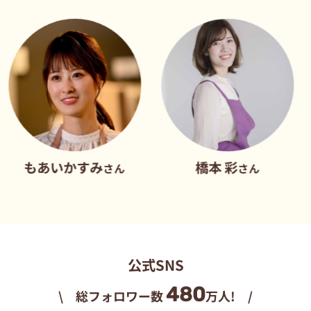
あいかすみ
橋本 彩
さん
さん
公式SNS
480
\ 総フォロワー数
万人! /