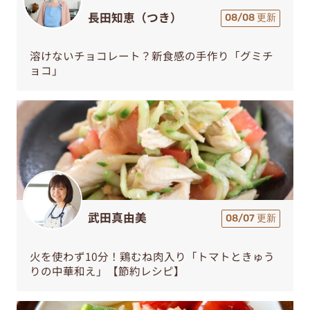
長田知恵（つき）
08/08 更新
溶けないチョコレート？新食感の手作り「グミチ
ョコ」
武田真由美
08/07 更新
火を使わず10分！鶏むね肉入り「トマトときゅう
りの中華和え」【節約レシピ】