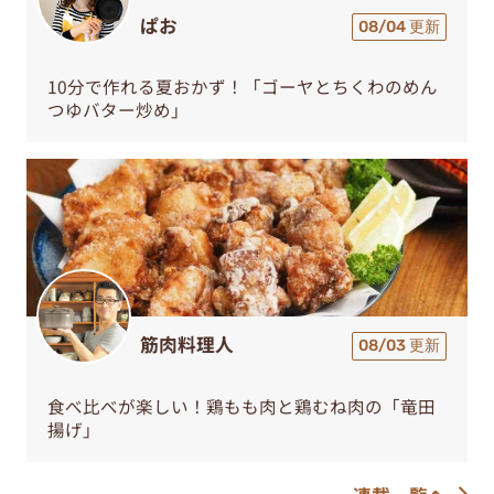
ぱお
08/04 更新
10分で作れる夏おかず！「ゴーヤとちくわのめん
つゆバター炒め」
筋肉料理人
08/03 更新
食べ比べが楽しい！鶏もも肉と鶏むね肉の「竜田
揚げ」