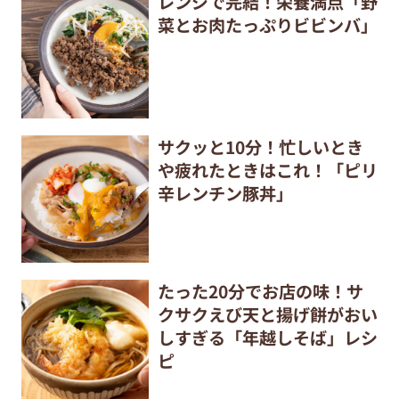
レンジで完結！栄養満点「野
菜とお肉たっぷりビビンバ」
サクッと10分！忙しいとき
や疲れたときはこれ！「ピリ
辛レンチン豚丼」
たった20分でお店の味！サ
クサクえび天と揚げ餅がおい
しすぎる「年越しそば」レシ
ピ