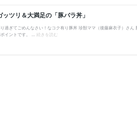
ガッツリ＆大満足の「豚バラ丼」
上がり過ぎてごめんなさい！なコク有り豚丼 珍獣ママ（後藤麻衣子）さん
食
ポイントです。 …
続きを読む
べ
盛
り
の
胃
袋
を
つ
か
む！
ガ
ッ
ツ
リ
＆