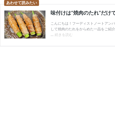
味付けは“焼肉のたれ”だけ
こんにちは！フーディストノートアンバ
して焼肉のたれをからめた一品をご紹介
味
…
続きを読む
付
け
は“焼
肉
の
た
れ”だ
け
で
超
簡
単！
「オ
ク