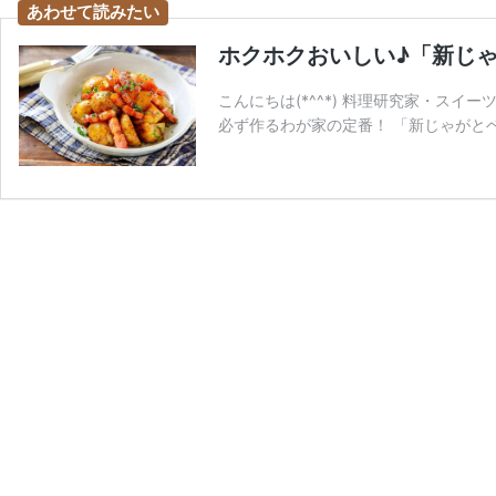
ホクホクおいしい♪「新じ
こんにちは(*^^*) 料理研究家・スイ
必ず作るわが家の定番！ 「新じゃがと