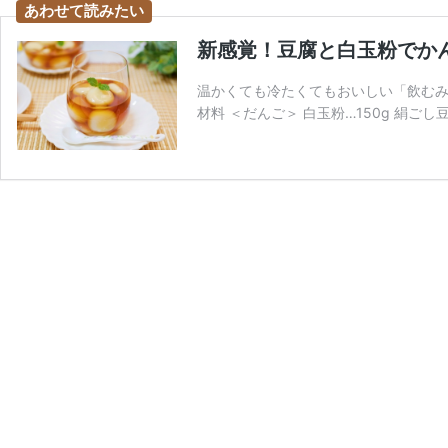
新感覚！豆腐と白玉粉でか
温かくても冷たくてもおいしい「飲むみたら
材料 ＜だんご＞ 白玉粉…150g 絹ごし豆